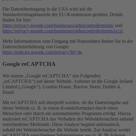
Die Datenübertragung in die USA wird auf die
Standardvertragsklauseln der EU-Kommission gestützt. Details
finden Sie hier:
https://privacy.google.com/businesses/gdprcontrollerterms/
und
https://privacy.google.com/businesses/gdprcontrollerterms/sccs/
.
Mehr Informationen zum Umgang mit Nutzerdaten finden Sie in der
Datenschutzerklärung von Google:
https://policies.google.com/privacy?hl=de
.
Google reCAPTCHA
Wir nutzen „Google reCAPTCHA“ (im Folgenden
„reCAPTCHA“) auf dieser Website. Anbieter ist die Google Ireland
Limited („Google“), Gordon House, Barrow Street, Dublin 4,
Irland.
Mit reCAPTCHA soll überprüft werden, ob die Dateneingabe auf
dieser Website (z. B. in einem Kontaktformular) durch einen
Menschen oder durch ein automatisiertes Programm erfolgt. Hierzu
analysiert reCAPTCHA das Verhalten des Websitebesuchers anhand
verschiedener Merkmale. Diese Analyse beginnt automatisch,
sobald der Websitebesucher die Website betritt. Zur Analyse wertet
reCAPTCHA verschiedene Informationen aus (z. B. IP-Adresse,