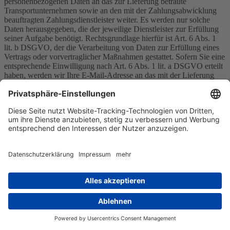
personenbezogenen Daten an das zur Lieferung betraute
Transportunternehmen sowie an den mit der Zahlungsabwicklung
beauftragten Zahlungsdienstleister weiter. Es werden nur solche
Daten herausgegeben, die der jeweilige Dienstleister zur Erfüllung
seiner Aufgabe benötigt. Rechtsgrundlage hierfür ist Art. 6 Abs. 1
lit. b DSGVO, der die Verarbeitung von Daten zur Erfüllung eines
Vertrags oder vorvertraglicher Maßnahmen gestattet. Sofern Sie eine
entsprechende Einwilligung nach Art. 6 Abs. 1 lit. a DSGVO erteilt
haben, werden wir Ihre E-Mail-Adresse an das mit der Lieferung
betraute Transportunternehmen übergeben, damit dieses Sie per E-
Mail über den Versandstatus Ihrer Bestellung informieren kann; Sie
können die Einwilligung jederzeit widerrufen.
Newsletter Ameldung
Sie können Ihr Einverständnis jederzeit widerrufen. Unsere
Kontaktinformationen finden Sie u. a. in der Datenschutzerklärung.
Mit der Anmeldung akzeptieren Sie unsere Datenschutzerklärung.
Ich akzeptiere die
Allgemeinen Geschäftsbedingungen
und die
Datenschutzrichtlinie