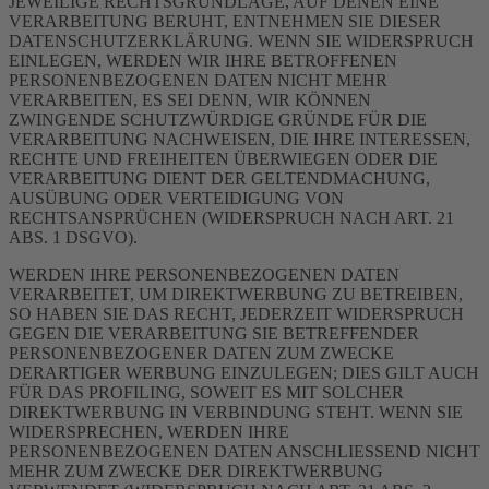
JEWEILIGE RECHTSGRUNDLAGE, AUF DENEN EINE
VERARBEITUNG BERUHT, ENTNEHMEN SIE DIESER
DATENSCHUTZERKLÄRUNG. WENN SIE WIDERSPRUCH
EINLEGEN, WERDEN WIR IHRE BETROFFENEN
PERSONENBEZOGENEN DATEN NICHT MEHR
VERARBEITEN, ES SEI DENN, WIR KÖNNEN
ZWINGENDE SCHUTZWÜRDIGE GRÜNDE FÜR DIE
VERARBEITUNG NACHWEISEN, DIE IHRE INTERESSEN,
RECHTE UND FREIHEITEN ÜBERWIEGEN ODER DIE
VERARBEITUNG DIENT DER GELTENDMACHUNG,
AUSÜBUNG ODER VERTEIDIGUNG VON
RECHTSANSPRÜCHEN (WIDERSPRUCH NACH ART. 21
ABS. 1 DSGVO).
WERDEN IHRE PERSONENBEZOGENEN DATEN
VERARBEITET, UM DIREKTWERBUNG ZU BETREIBEN,
SO HABEN SIE DAS RECHT, JEDERZEIT WIDERSPRUCH
GEGEN DIE VERARBEITUNG SIE BETREFFENDER
PERSONENBEZOGENER DATEN ZUM ZWECKE
DERARTIGER WERBUNG EINZULEGEN; DIES GILT AUCH
FÜR DAS PROFILING, SOWEIT ES MIT SOLCHER
DIREKTWERBUNG IN VERBINDUNG STEHT. WENN SIE
WIDERSPRECHEN, WERDEN IHRE
PERSONENBEZOGENEN DATEN ANSCHLIESSEND NICHT
MEHR ZUM ZWECKE DER DIREKTWERBUNG